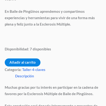
Múltiple
de
En Baile de Pingüinos aprendemos y compartimos
Baile
experiencias y herramientas para vivir de una forma más
de
plena y feliz junto a la Esclerosis Múltiple.
Pingüinos
cantidad
Disponibilidad:
7 disponibles
Añadir al carrito
Categoría:
Taller-4-claves
Descripción
Muchas gracias por tu interés en participar en la cadena de
favores por la Esclerosis Múltiple de Baile de Pingüinos.
Esta aportación será donada íntegramente a proyectos de