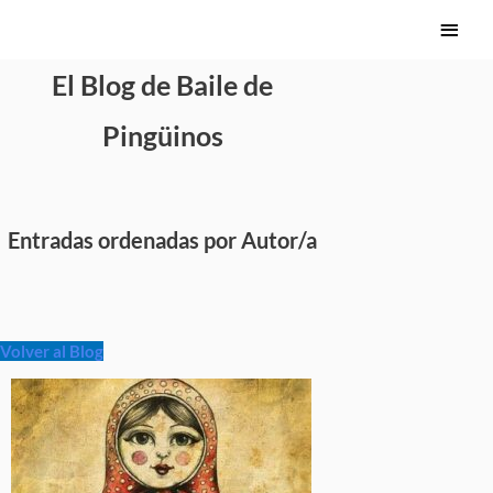
Ir
Menú
al
princi
contenido
El Blog de Baile de
Pingüinos
Entradas ordenadas por Autor/a
Volver al Blog